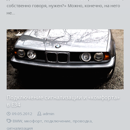
собственно говоря, нужен?» Можно, конечно, на него
не…
Подключение сигнализации и «комфорта»
в E34
09.05.2012
admin
BMW
,
мкофорт
,
подключение
,
проводка
,
сигнализация