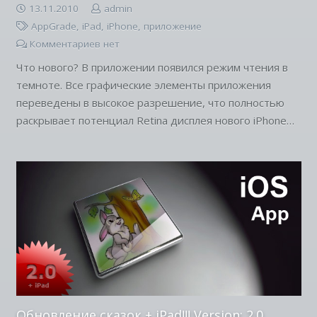
13.11.2010
admin
AppGrade
,
iPad
,
iPhone
,
приложение
Комментариев нет
Что нового? В приложении появился режим чтения в
темноте. Все графические элементы приложения
переведены в высокое разрешение, что полностью
раскрывает потенциал Retina дисплея нового iPhone…
Обновление сказок + iPad!!! Version: 2.0