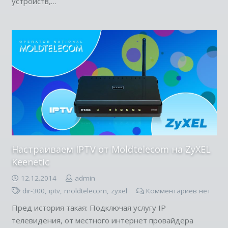
устройств,…
Настраиваем IPTV от Moldtelecom на ZyXEL
Keenetic
12.12.2014
admin
dir-300
,
iptv
,
moldtelecom
,
zyxel
Комментариев нет
Пред история такая: Подключая услугу IP
телевидения, от местного интернет провайдера