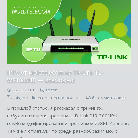
IPTV от Moldtelecom на TP-Link TL-
WR1043ND — возможно!
12.12.2014
admin
iptv
,
moldtelecom
,
беспроводная
6
комментариев
В прошлой статье, я рассказал о причинах,
побудивших меня прошивать D-Link DIR-300NRU
rev.B6 модифицированной прошивкой ZyXEL Keenetic.
Там же я отметил, что среди разнообразия моих