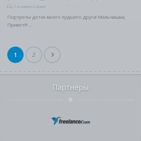
3
комментария
Портреты деток моего лудшего друга! Мальчишки,
Привет!!! ...
Пагинация
1
2
записей
Партнеры
radio_button_checked