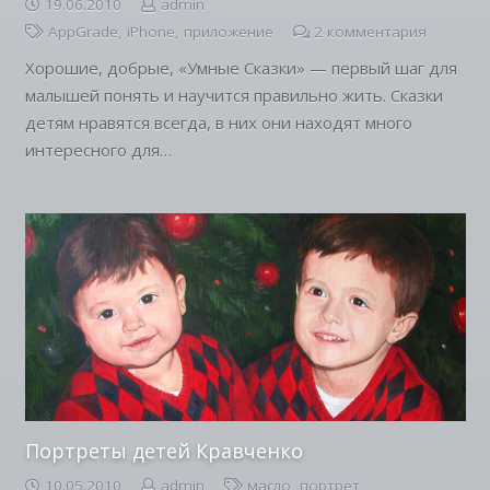
19.06.2010
admin
AppGrade
,
iPhone
,
приложение
2
комментария
Хорошие, добрые, «Умные Сказки» — первый шаг для
малышей понять и научится правильно жить. Сказки
детям нравятся всегда, в них они находят много
интересного для…
Портреты детей Кравченко
10.05.2010
admin
масло
,
портрет