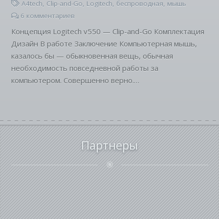
A4tech
,
Clip-and-Go
,
Logitech
,
беспроводная
,
мышь
6
комментариев
Концепция Logitech v550 — Clip-and-Go Комплектация
Дизайн В работе Заключение Компьютерная мышь,
казалось бы — обыкновенная вещь, обычная
необходимость повседневной работы за
компьютером. Совершенно верно.…
Партнеры
radio_button_checked