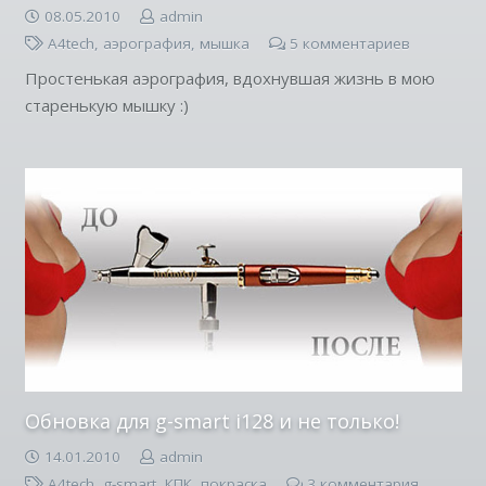
08.05.2010
admin
A4tech
,
аэрография
,
мышка
5
комментариев
Простенькая аэрография, вдохнувшая жизнь в мою
старенькую мышку :)
Обновка для g-smart i128 и не только!
14.01.2010
admin
A4tech
,
g-smart
,
КПК
,
покраска
3
комментария